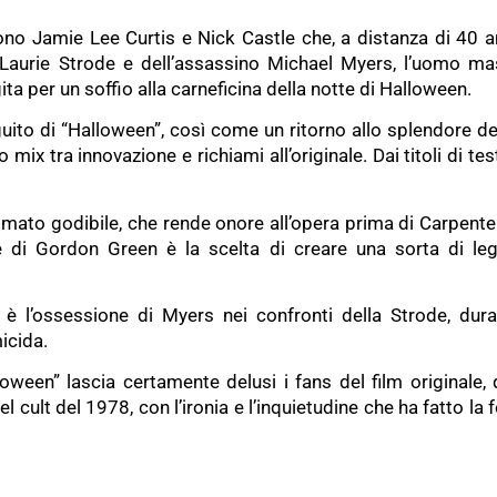
i sono Jamie Lee Curtis e Nick Castle che, a distanza di 40 a
i Laurie Strode e dell’assassino Michael Myers, l’uomo ma
a per un soffio alla carneficina della notte di Halloween.
guito di “Halloween”, così come un ritorno allo splendore 
to mix tra innovazione e richiami all’originale. Dai titoli di t
mmato godibile, che rende onore all’opera prima di Carpenter
ne di Gordon Green è la scelta di creare una sorta di le
m è l’ossessione di Myers nei confronti della Strode, dur
icida.
een” lascia certamente delusi i fans del film originale, dal
del cult del 1978, con l’ironia e l’inquietudine che ha fatto la