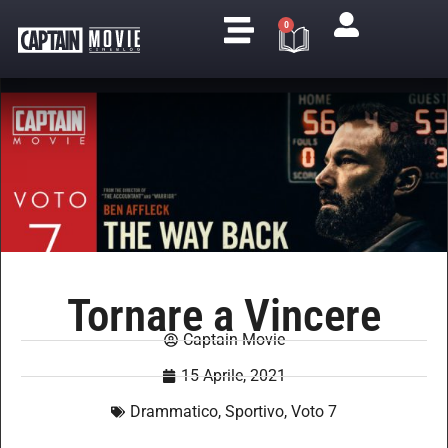
0
Tornare a Vincere
Captain Movie
15 Aprile, 2021
Drammatico
,
Sportivo
,
Voto 7