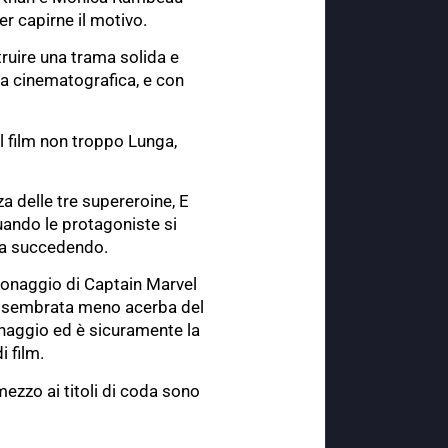
r capirne il motivo.
truire una trama solida e
ga cinematografica, e con
l film non troppo Lunga,
za delle tre supereroine, E
Quando le protagoniste si
tia succedendo.
ersonaggio di Captain Marvel
ta è sembrata meno acerba del
onaggio ed è sicuramente la
i film.
mezzo ai titoli di coda sono