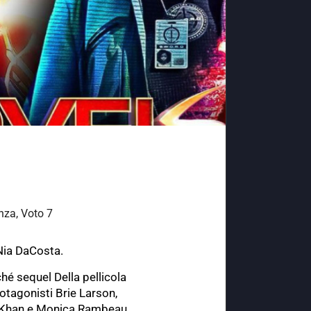
nza
,
Voto 7
 Nia DaCosta.
hé sequel Della pellicola
otagonisti Brie Larson,
a Khan e Monica Rambeau