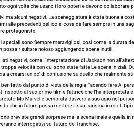
to ogni volta che usano i loro poteri e devono collaborare pe
itivi ma alcuni negativi. La sceneggiatura è stata buona a cos
iami alle precedenti pellicole, cosa da fare sempre in una sa
 tre protagoniste.
tti speciali sono Sempre meravigliosi, così come la durata de
non possa risultare noioso aggiungendo scene inutili.
lati negativi, come l’interpretazione di Jackson non all’altez
troppa velocità con cui sono state fatte Le scene iniziali. 
a a crearsi un po’ di confusione su quello che realmente s
ta ben fatto dal punto di vista della regia Facendo fare Al p
ti rispetto al suo primo film e l’attrice che l’ha interpreta
terpretato Ms Marvel è sembrata davvero a suo agio nel pers
ndo che in futuro possa mettere il suo carisma in molti tipi d
sono previste grandi sorprese ma la scena finale e quella in 
ranno interrogativi sul futuro del franchise.