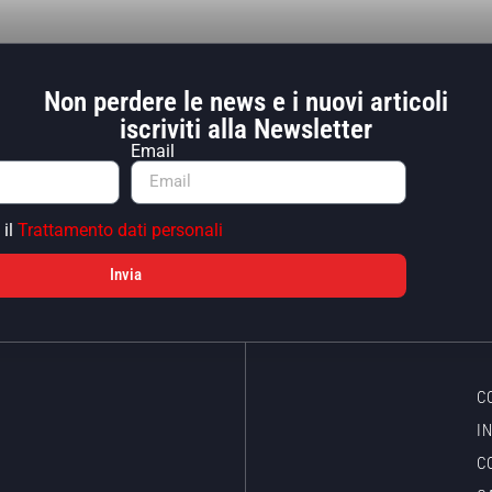
Non perdere le news e i nuovi articoli
iscriviti alla Newsletter
Email
 il
Trattamento dati personali
Invia
C
I
C