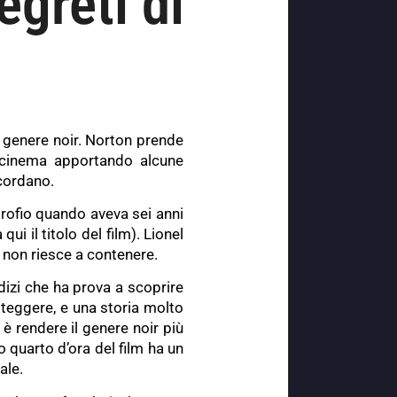
egreti di
i genere noir. Norton prende
 cinema apportando alcune
scordano.
otrofio quando aveva sei anni
 il titolo del film). Lionel
he non riesce a contenere.
dizi che ha prova a scoprire
oteggere, e una storia molto
 è rendere il genere noir più
o quarto d’ora del film ha un
nale.