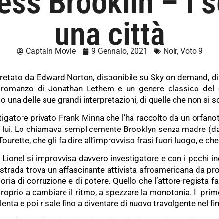
ss Brooklin – I s
una città
Captain Movie
9 Gennaio, 2021
Noir
,
Voto 9
erpretato da Edward Norton, disponibile su Sky on demand, d
o romanzo di Jonathan Lethem e un genere classico del
o una delle sue grandi interpretazioni, di quelle che non si 
estigatore privato Frank Minna che l’ha raccolto da un orfan
 lui. Lo chiamava semplicemente Brooklyn senza madre (da qui
Tourette, che gli fa dire all’improvviso frasi fuori luogo, e c
Lionel si improvvisa davvero investigatore e con i pochi in
ua strada trova un affascinante attivista afroamericana da pr
toria di corruzione e di potere. Quello che l’attore-regista fa
 proprio a cambiare il ritmo, a spezzare la monotonia. Il prim
allenta e poi risale fino a diventare di nuovo travolgente nel fi