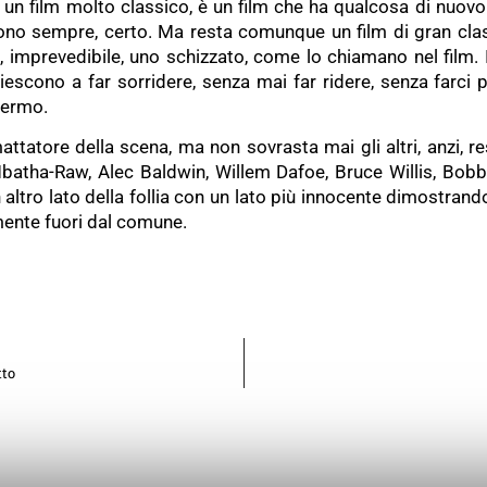
 un film molto classico, è un film che ha qualcosa di nuovo
 sono sempre, certo. Ma resta comunque un film di gran clas
imprevedibile, uno schizzato, come lo chiamano nel film. I
escono a far sorridere, senza mai far ridere, senza farci 
hermo.
attatore della scena, ma non sovrasta mai gli altri, anzi, re
Mbatha-Raw, Alec Baldwin, Willem Dafoe, Bruce Willis, Bob
n altro lato della follia con un lato più innocente dimostrand
mente fuori dal comune.
tto