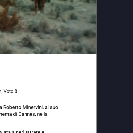
n
,
Voto 8
a Roberto Minervini, al suo
cinema di Cannes, nella
viata a perlustrare e