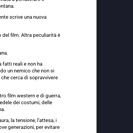
ontana.
ente scrive una nuova
el film. Altra peculiarità è
ana.
fatti reali e non ha
ndo un nemico che non si
i che cerca di sopravvivere
tro film western e di guerra,
fedele dei costumi, delle
na.
a, la tensione, l’attesa, i
ove generazioni, per evitare