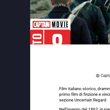
Capt
Film italiano storico, dram
primo film di finzione e vin
sezione Uncertain Regard.
Nell’inverno del 1862, in pi