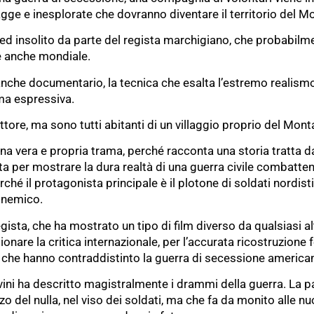
agge e inesplorate che dovranno diventare il territorio del M
 ed insolito da parte del regista marchigiano, che probabilm
e anche mondiale.
nche documentario, la tecnica che esalta l’estremo realismo d
 ma espressiva.
ttore, ma sono tutti abitanti di un villaggio proprio del Mont
una vera e propria trama, perché racconta una storia tratta da 
a per mostrare la dura realtà di una guerra civile combatte
ché il protagonista principale è il plotone di soldati nordist
l nemico.
egista, che ha mostrato un tipo di film diverso da qualsiasi al
onare la critica internazionale, per l’accurata ricostruzione 
che hanno contraddistinto la guerra di secessione america
ini ha descritto magistralmente i drammi della guerra. La paur
o del nulla, nel viso dei soldati, ma che fa da monito alle nu