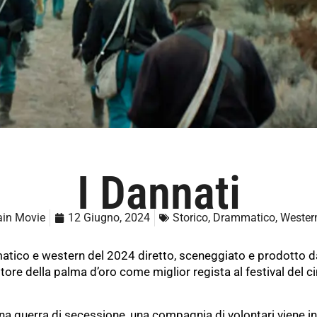
I Dannati
ain Movie
12 Giugno, 2024
Storico
,
Drammatico
,
Wester
matico e western del 2024 diretto, sceneggiato e prodotto d
citore della palma d’oro come miglior regista al festival del 
ena guerra di secessione, una compagnia di volontari viene in