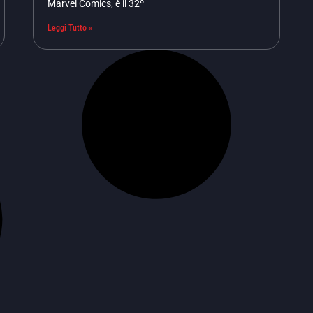
Marvel Comics, è il 32º
Leggi Tutto »